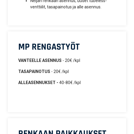
Neljän renkaan asennus, uudet tubeless-
venttiilit, tasapainotus ja alle asennus.
MP RENGASTYÖT
VANTEELLE ASENNUS
- 20€ /kpl
TASAPAINOTUS
- 20€ /kpl
ALLEASENNUKSET -
40-80€ /kpl
RENKAAN PAIKKAUKSET