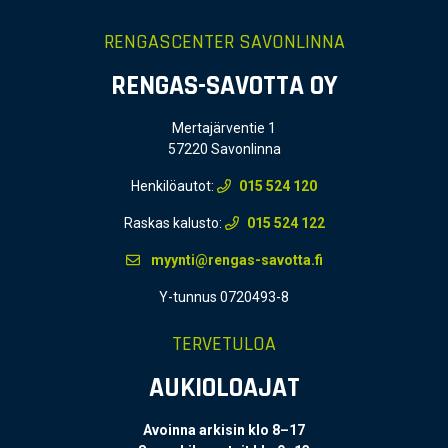
RENGASCENTER SAVONLINNA
RENGAS-SAVOTTA OY
Mertajärventie 1
57220 Savonlinna
Henkilöautot:
015 524 120
Raskas kalusto:
015 524 122
myynti@rengas-savotta.fi
Y-tunnus 0720493-8
TERVETULOA
AUKIOLOAJAT
Avoinna arkisin klo 8–17