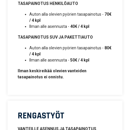
TASAPAINOTUS HENKILÖAUTO
Auton alla olevien pyörien tasapainotus -
70€
/ 4 kpl
Ilman alle asennusta -
40€ / 4 kpl
TASAPAINOTUS SUV JA PAKETTIAUTO
Auton alla olevien pyörien tasapainotus -
80€
/ 4 kpl
Ilman alle asennusta -
50€ / 4 kpl
Ilman keskireikää olevien vanteiden
tasapainotus ei onnistu.
RENGASTYÖT
VANTEILLE ASENNUS JA TASAPAINOTUS