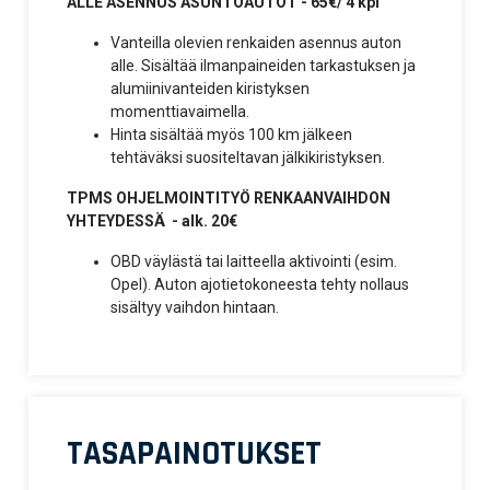
ALLE ASENNUS ASUNTOAUTOT - 65€/ 4 kpl
Vanteilla olevien renkaiden asennus auton
alle. Sisältää ilmanpaineiden tarkastuksen ja
alumiinivanteiden kiristyksen
momenttiavaimella.
Hinta sisältää myös 100 km jälkeen
tehtäväksi suositeltavan jälkikiristyksen.
TPMS OHJELMOINTITYÖ RENKAANVAIHDON
YHTEYDESSÄ - alk. 20€
OBD väylästä tai laitteella aktivointi (esim.
Opel). Auton ajotietokoneesta tehty nollaus
sisältyy vaihdon hintaan.
TASAPAINOTUKSET