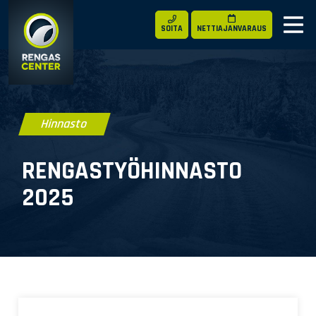
SOITA
NETTIAJANVARAUS
Hinnasto
RENGASTYÖ­HINNASTO
2025