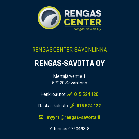
RENGASCENTER SAVONLINNA
RENGAS-SAVOTTA OY
Mertajärventie 1
57220 Savonlinna
Henkilöautot:
015 524 120
Raskas kalusto:
015 524 122
myynti@rengas-savotta.fi
Y-tunnus 0720493-8