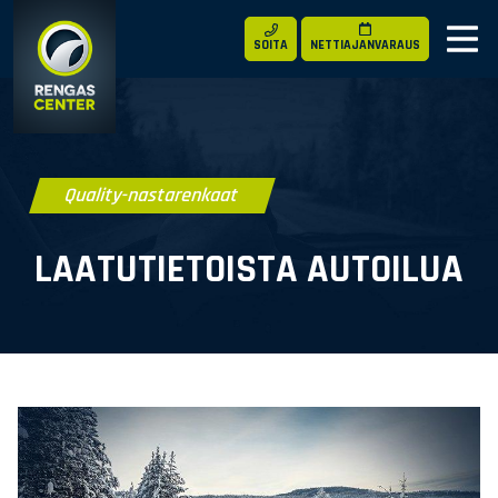
SOITA
NETTIAJANVARAUS
Quality-­nastarenkaat
LAATU­TIETOISTA AUTOILUA