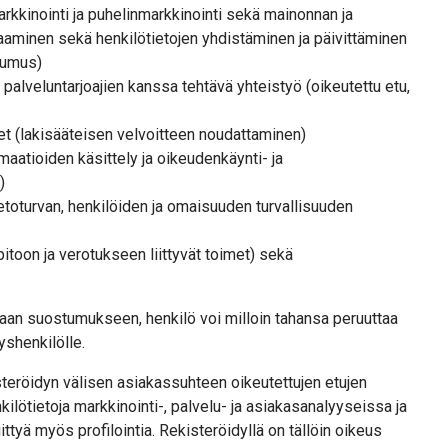
kkinointi ja puhelinmarkkinointi sekä mainonnan ja
aaminen sekä henkilötietojen yhdistäminen ja päivittäminen
stumus)
palveluntarjoajien kanssa tehtävä yhteistyö (oikeutettu etu,
eet (lakisääteisen velvoitteen noudattaminen)
aatioiden käsittely ja oikeudenkäynti- ja
)
ietoturvan, henkilöiden ja omaisuuden turvallisuuden
pitoon ja verotukseen liittyvät toimet) sekä
maan suostumukseen, henkilö voi milloin tahansa peruuttaa
yshenkilölle.
isteröidyn välisen asiakassuhteen oikeutettujen etujen
kilötietoja markkinointi-, palvelu- ja asiakasanalyyseissa ja
ittyä myös profilointia. Rekisteröidyllä on tällöin oikeus