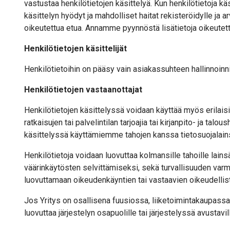
vastustaa henkilötietojen käsittelyä. Kun henkilötietoja k
käsittelyn hyödyt ja mahdolliset haitat rekisteröidylle ja a
oikeutettua etua. Annamme pyynnöstä lisätietoja oikeutett
Henkilötietojen käsittelijät
Henkilötietoihin on pääsy vain asiakassuhteen hallinnoinnis
Henkilötietojen vastaanottajat
Henkilötietojen käsittelyssä voidaan käyttää myös erilaisia
ratkaisujen tai palvelintilan tarjoajia tai kirjanpito- ja tal
käsittelyssä käyttämiemme tahojen kanssa tietosuojalai
Henkilötietoja voidaan luovuttaa kolmansille tahoille lain
väärinkäytösten selvittämiseksi, sekä turvallisuuden varm
luovuttamaan oikeudenkäyntien tai vastaavien oikeudelli
Jos Yritys on osallisena fuusiossa, liiketoimintakaupassa 
luovuttaa järjestelyn osapuolille tai järjestelyssä avustavill