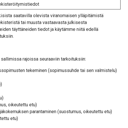
ekisteröitymistiedot
isista saatavilla olevista viranomaisen ylläpitämistä
ekisteristä tai muusta vastaavasta julkisesta
iden täyttäneiden tiedot ja käytämme niitä edellä
tuksiin.
allimissa rajoissa seuraaviin tarkoituksiin:
kassopimusten tekeminen (sopimussuhde tai sen valmistelu)
u)
u)
us, oikeutettu etu)
jäkokemuksen parantaminen (suostumus, oikeutettu etu)
tettu etu)