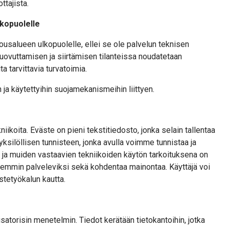
ttajista.
lkopuolelle
lousalueen ulkopuolelle, ellei se ole palvelun teknisen
luovuttamisen ja siirtämisen tilanteissa noudatetaan
a tarvittavia turvatoimia.
 ja käytettyihin suojamekanismeihin liittyen.
koita. Eväste on pieni tekstitiedosto, jonka selain tallentaa
yksilöllisen tunnisteen, jonka avulla voimme tunnistaa ja
 ja muiden vastaavien tekniikoiden käytön tarkoituksena on
aremmin palveleviksi sekä kohdentaa mainontaa. Käyttäjä voi
tetyökalun kautta.
atorisin menetelmin. Tiedot kerätään tietokantoihin, jotka