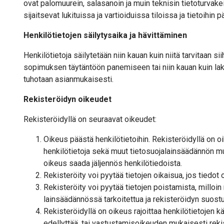
ovat palomuurein, salasanoin ja muin teknisin tietoturvake
sijaitsevat lukituissa ja vartioiduissa tiloissa ja tietoihin 
Henkilötietojen säilytysaika ja hävittäminen
Henkilötietoja säilytetään niin kauan kuin niitä tarvitaan sii
sopimuksen täytäntöön panemiseen tai niin kauan kuin laki
tuhotaan asianmukaisesti.
Rekisteröidyn oikeudet
Rekisteröidyllä on seuraavat oikeudet:
Oikeus päästä henkilötietoihin. Rekisteröidyllä on o
henkilötietoja sekä muut tietosuojalainsäädännön muk
oikeus saada jäljennös henkilötiedoista.
Rekisteröity voi pyytää tietojen oikaisua, jos tiedot ov
Rekisteröity voi pyytää tietojen poistamista, milloi
lainsäädännössä tarkoitettua ja rekisteröidyn suos
Rekisteröidyllä on oikeus rajoittaa henkilötietojen kä
edellyttää, tai vastustamisoikeuden mukaisesti rekis