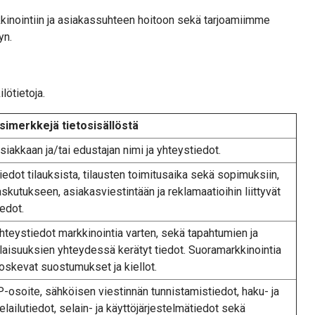
kinointiin ja asiakassuhteen hoitoon sekä tarjoamiimme
yn.
ötietoja.
simerkkejä tietosisällöstä
siakkaan ja/tai edustajan nimi ja yhteystiedot.
iedot tilauksista, tilausten toimitusaika sekä sopimuksiin,
askutukseen, asiakasviestintään ja reklamaatioihin liittyvät
iedot.
hteystiedot markkinointia varten, sekä tapahtumien ja
ilaisuuksien yhteydessä kerätyt tiedot. Suoramarkkinointia
oskevat suostumukset ja kiellot.
P-osoite, sähköisen viestinnän tunnistamistiedot, haku- ja
elailutiedot, selain- ja käyttöjärjestelmätiedot sekä