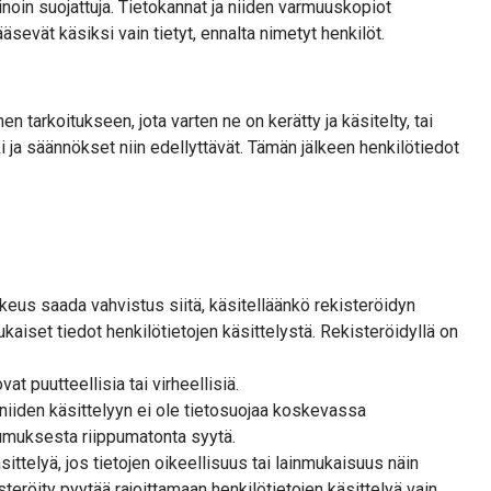
inoin suojattuja. Tietokannat ja niiden varmuuskopiot
pääsevät käsiksi vain tietyt, ennalta nimetyt henkilöt.
hen tarkoitukseen, jota varten ne on kerätty ja käsitelty, tai
 ja säännökset niin edellyttävät. Tämän jälkeen henkilötiedot
ikeus saada vahvistus siitä, käsitelläänkö rekisteröidyn
aiset tiedot henkilötietojen käsittelystä. Rekisteröidyllä on
at puutteellisia tai virheellisiä.
n niiden käsittelyyn ei ole tietosuojaa koskevassa
tumuksesta riippumatonta syytä.
sittelyä, jos tietojen oikeellisuus tai lainmukaisuus näin
teröity pyytää rajoittamaan henkilötietojen käsittelyä vain