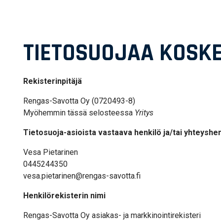
TIETOSUOJAA KOSKE
Rekisterinpitäjä
Rengas-Savotta Oy
(
0720493-8
)
Myöhemmin tässä selosteessa
Yritys
Tietosuoja-asioista vastaava henkilö ja/tai yhteyshen
Vesa Pietarinen
0445244350
vesa.pietarinen@rengas-savotta.fi
Henkilörekisterin nimi
Rengas-Savotta Oy
asiakas- ja markkinointirekisteri