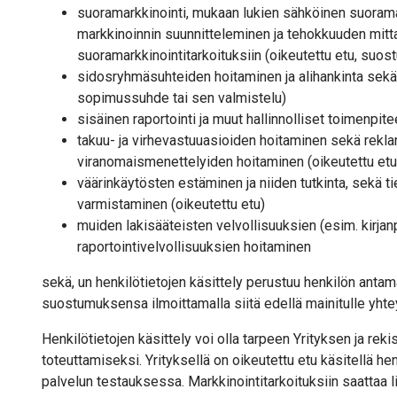
suoramarkkinointi, mukaan lukien sähköinen suoramar
markkinoinnin suunnitteleminen ja tehokkuuden mitt
suoramarkkinointitarkoituksiin (oikeutettu etu, suo
sidosryhmäsuhteiden hoitaminen ja alihankinta sekä 
sopimussuhde tai sen valmistelu)
sisäinen raportointi ja muut hallinnolliset toimenpit
takuu- ja virhevastuuasioiden hoitaminen sekä reklam
viranomaismenettelyiden hoitaminen (oikeutettu etu
väärinkäytösten estäminen ja niiden tutkinta, sekä t
varmistaminen (oikeutettu etu)
muiden lakisääteisten velvollisuuksien (esim. kirjan
raportointivelvollisuuksien hoitaminen
sekä, un henkilötietojen käsittely perustuu henkilön anta
suostumuksensa ilmoittamalla siitä edellä mainitulle yhte
Henkilötietojen käsittely voi olla tarpeen Yrityksen ja rek
toteuttamiseksi. Yrityksellä on oikeutettu etu käsitellä hen
palvelun testauksessa. Markkinointitarkoituksiin saattaa li