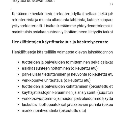
käyttöä koskevat tiedot
r
Keräämme henkilötiedot rekisteröidyltä itseltään sekä julk
rekistereistä ja muista ulkoisista lähteistä, kuten kauppar
yritysrekisteristä. Lisäksi keräämme yhteydenottolomakke
mainittuihin asiakassuhteen ylläpitämiseen liittyviin tarkoi
Henkilötietojen käyttötarkoitus ja käsittelyperuste
Henkilötietoja käsitellään voimassa olevan lainsäädännön s
tuotteiden ja palveluiden toimittaminen sekä asia
asiakassuhteen hoitaminen (oikeutettu etu)
palveluista tiedottaminen ja neuvonta (oikeutettu et
verkkopalvelun testaus (oikeutettu etu)
tuotteiden ja palveluiden kehittäminen (oikeutettu et
käyttäjätilastojen kerääminen ja analysointi (suostum
verkkosivustomme ja muiden palveluidemme käyttä
laskutus, luottopäätökset ja saatavien perintä (oikeu
markkinointiviestintä (oikeutettu etu)