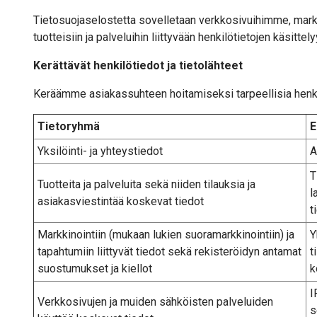
Tietosuojaselostetta sovelletaan verkkosivuihimme, mark
tuotteisiin ja palveluihin liittyvään henkilötietojen käsittely
Kerättävät henkilötiedot ja tietolähteet
Keräämme asiakassuhteen hoitamiseksi tarpeellisia henkil
Tietoryhmä
E
Yksilöinti- ja yhteystiedot
A
T
Tuotteita ja palveluita sekä niiden tilauksia ja
l
asiakasviestintää koskevat tiedot
t
Markkinointiin (mukaan lukien suoramarkkinointiin) ja
Y
tapahtumiin liittyvät tiedot sekä rekisteröidyn antamat
t
suostumukset ja kiellot
k
I
Verkkosivujen ja muiden sähköisten palveluiden
s