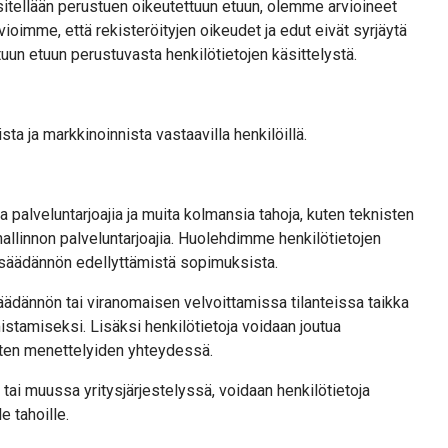
äsitellään perustuen oikeutettuun etuun, olemme arvioineet
rvioimme, että rekisteröityjen oikeudet ja edut eivät syrjäytä
uun etuun perustuvasta henkilötietojen käsittelystä.
ta ja markkinoinnista vastaavilla henkilöillä.
 palveluntarjoajia ja muita kolmansia tahoja, kuten teknisten
oushallinnon palveluntarjoajia. Huolehdimme henkilötietojen
nsäädännön edellyttämistä sopimuksista.
säädännön tai viranomaisen velvoittamissa tilanteissa taikka
istamiseksi. Lisäksi henkilötietoja voidaan joutua
sten menettelyiden yhteydessä.
tai muussa yritysjärjestelyssä, voidaan henkilötietoja
e tahoille.