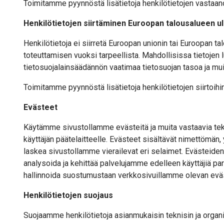
Toimitamme pyynnöstä lisätietoja henkilötietojen vastaano
Henkilötietojen siirtäminen Euroopan talousalueen u
Henkilötietoja ei siirretä Euroopan unionin tai Euroopan ta
toteuttamisen vuoksi tarpeellista. Mahdollisissa tietojen 
tietosuojalainsäädännön vaatimaa tietosuojan tasoa ja muit
Toimitamme pyynnöstä lisätietoja henkilötietojen siirtoihin
Evästeet
Käytämme sivustollamme evästeitä ja muita vastaavia teknii
käyttäjän päätelaitteelle. Evästeet sisältävät nimettömän, 
laskea sivustollamme vierailevat eri selaimet. Evästeiden
analysoida ja kehittää palvelujamme edelleen käyttäjiä p
hallinnoida suostumustaan verkkosivuillamme olevan eväs
Henkilötietojen suojaus
Suojaamme henkilötietoja asianmukaisin teknisin ja organis